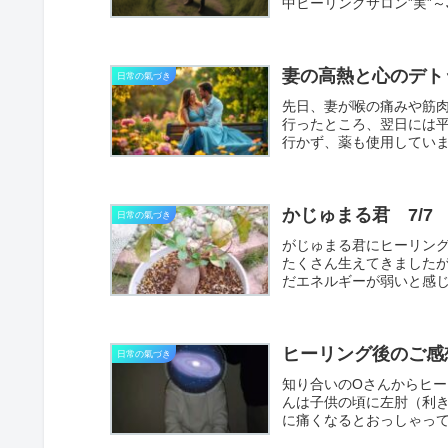
中ヒーリングサロン”実”～
妻の高熱と心のデト
日常の氣づき
先日、妻が喉の痛みや筋
行ったところ、翌日には
行かず、薬も使用してい
かじゅまる君 7/7
日常の氣づき
がじゅまる君にヒーリング
たくさん生えてきました
だエネルギーが弱いと感
ヒ...
ヒーリング後のご感
日常の氣づき
知り合いのOさんからヒ
んは子供の頃に左肘（利
に痛くなるとおっしゃっ