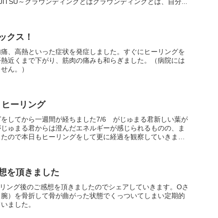
JITSU～グラウンディングとはグラウンディングとは、自分...
ックス！
肉痛、高熱といった症状を発症しました。すぐにヒーリングを
平熱近くまで下がり、筋肉の痛みも和らぎました。（病院には
ません。）
 ヒーリング
をしてから一週間が経ちました7/6 がじゅまる君新しい葉が
がじゅまる君からは澄んだエネルギーが感じられるものの、ま
じたので本日もヒーリングをして更に経過を観察していきます
想を頂きました
ーリング後のご感想を頂きましたのでシェアしていきます。Oさ
き腕）を骨折して骨が曲がった状態でくっついてしまい定期的
ていました。