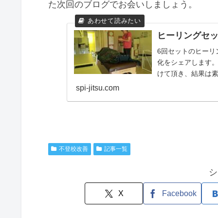
た次回のブログでお会いしましょう。
ヒーリングセ
6回セットのヒーリ
化をシェアします。
けて頂き、結果は素
は、顔（表情）はどん
spi-jitsu.com
不登校改善
記事一覧
シ
X
Facebook