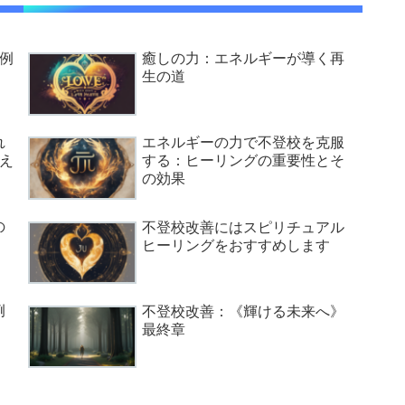
例
癒しの力：エネルギーが導く再
生の道
れ
エネルギーの力で不登校を克服
え
する：ヒーリングの重要性とそ
の効果
の
不登校改善にはスピリチュアル
ヒーリングをおすすめします
例
不登校改善：《輝ける未来へ》
最終章