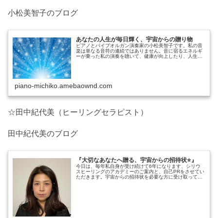
小松美智子のブログ
あなたの人生が毎日輝く、宇宙からの贈り物
ピアノとパイプオルガン演奏家の小松美智子です。私の音
楽は単なる音符の連続ではありません。音に宿るエネルギ
ーが乗った私の演奏を聴いて、健康が向上したり、人生が
好転したりと数々の感動的な体験がある、特別な
piano-michiko.amebaownd.com
☆田中紀代美（ヒーリングセラピスト）
田中紀代美のブログ
『大切なあなたへ贈る、宇宙からの招待状⭐️』
今日は、毎年私自身が受け続けて6年になります、シリウ
スヒーリングのアカデミーのご案内と、自己PRをさせてい
ただきます。宇宙からの招待状を必要な方に受け取って
い…