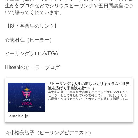
生が各ブログなどでシリウスヒーリングや五日間講座につ
いて語ってくれています。
【以下卒業生のリンク】
☆志村仁（ヒーラー）
ヒーリングサロンVEGA
Hitoshiのヒーラーブログ
『ヒーリングは人生の新しいカリキュラム～世界
観を広げて宇宙観を持つ～』
富士山の麓・山梨県富士吉田でヒーリングサロンVEGA・
ヒーラーとして活動している志村仁です。 私は、シリウ
ス慶氣さんよりヒーリングアカデミーを通して伝授して…
ameblo.jp
☆小松美智子（ヒーリングピアニスト）