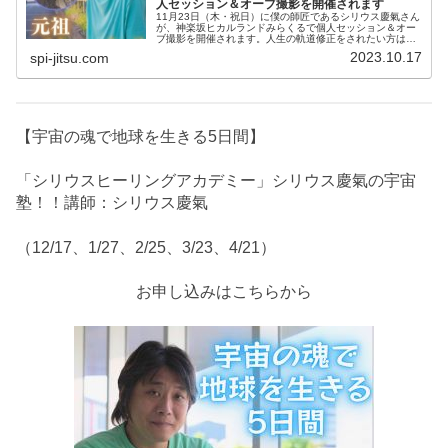
人セッション＆オーブ撮影を開催されます
11月23日（木・祝日）に僕の師匠であるシリウス慶氣さん
が、神楽坂ヒカルランドみらくるで個人セッション＆オー
ブ撮影を開催されます。人生の軌道修正をされたい方は是
非ともご参加下さい。感動があなたを包み込むことでしょ
2023.10.17
spi-jitsu.com
う。◯新嘗祭という特別な日に...
【宇宙の魂で地球を生きる5日間】
「シリウスヒーリングアカデミー」シリウス慶氣の宇宙
塾！！講師：シリウス慶氣
（12/17、1/27、2/25、3/23、4/21）
お申し込みはこちらから