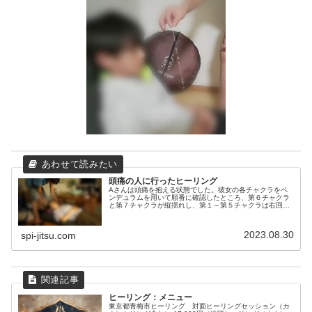
頭痛の人に行ったヒーリング
Aさんは頭痛を抱える状態でした。彼女の各チャクラをペ
ンデュラムを用いて順番に確認したところ、第６チャクラ
と第７チャクラが縦揺れし、第１～第５チャクラは右回転
していることが明らかになりました。自分の呼吸を整えな
がら、気を集中させました。その後...
2023.08.30
spi-jitsu.com
ヒーリング：メニュー
東京都青梅市ヒーリング 対面ヒーリングセッション（カ