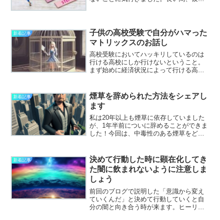
その理由を探し続けてきましたが、その
答えは意外なところに隠れていました。
彼は自信を持ってオーガニックのサンマ
缶に価値があることを信じ...
子供の高校受験で自分がハマった
新着記事
マトリックスのお話し
高校受験においてハッキリしているのは
行ける高校にしか行けないということ。
まず始めに経済状況によって行ける高校
は決まる。（補助金などの支援も含め
て）そして、学力に見合った高校に行け
る。とても、シンプル。基本的な考え方
煙草を辞められた方法をシェアし
新着記事
の順番は経済状況の把握→高...
ます
私は20年以上も煙草に依存していました
が、1年半前についに辞めることができま
した！今回は、中毒性のある煙草をどう
やって克服したのか、私の体験談をシェ
アしたいと思います。2022年3月の終わ
り、私は突然高熱と吐き気に襲われまし
決めて行動した時に顕在化してき
新着記事
た。それはまるで...
た闇に飲まれないように注意しま
しょう
前回のブログで説明した「意識から変え
ていくんだ」と決めて行動していくと自
分の闇と向き合う時が来ます。ヒーリン
グを受けている場合は変化していく過程