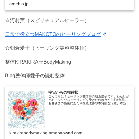
ameblo.jp
☆河村実（スピリチュアルヒーラー）
日常で役立つMAKOTOのヒーリングブログ
☆朝倉愛子（ヒーリング美容整体師）
整体KIRAKIRA☆BodyMaking
Blog整体師愛子の読む整体
宇宙からの招待状
こんにちは！ヒーリング整体師の朝倉愛子です。わたしが
初めてシリウスヒーリングを受けたのは今から約6年前。
お客さまの施術にあたり根底改善や本質的な治癒、本当に
良くなるということを探し続けてきた結果出会え
kirakirabodymaking.amebaownd.com