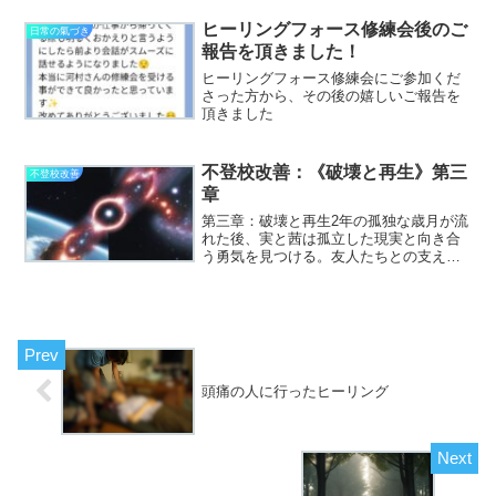
で闇が顕在化してから体外へと排出して
いきますので、その時に向き合うことに
ヒーリングフォース修練会後のご
日常の氣づき
なります。僕は何度も経験...
報告を頂きました！
ヒーリングフォース修練会にご参加くだ
さった方から、その後の嬉しいご報告を
頂きました
不登校改善：《破壊と再生》第三
不登校改善
章
第三章：破壊と再生2年の孤独な歳月が流
れた後、実と茜は孤立した現実と向き合
う勇気を見つける。友人たちとの支え
や、自分たちの道に照らし合わせて生き
る重要性に気付いたのだ。彼らは自分た
ちの状況を変えるために、全てをリセッ
トする覚悟を決める。実は...
頭痛の人に行ったヒーリング